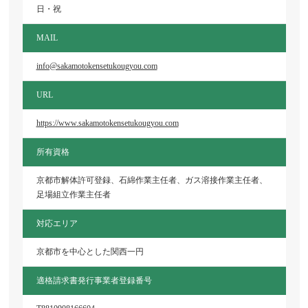
日・祝
MAIL
info@sakamotokensetukougyou.com
URL
https://www.sakamotokensetukougyou.com
所有資格
京都市解体許可登録、石綿作業主任者、ガス溶接作業主任者、
足場組立作業主任者
対応エリア
京都市を中心とした関西一円
適格請求書発行事業者登録番号